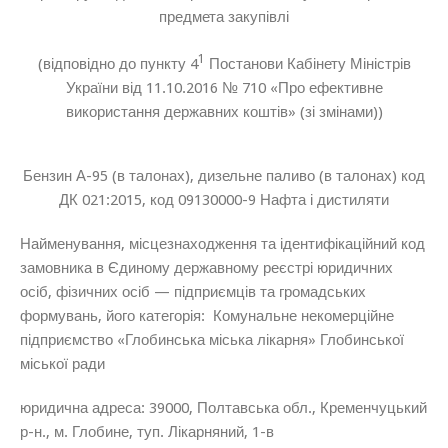
предмета закупівлі
1
(відповідно до пункту 4
Постанови Кабінету Міністрів
України від 11.10.2016 № 710 «Про ефективне
використання державних коштів» (зі змінами))
Бензин А-95 (в талонах), дизельне паливо (в талонах) код
ДК 021:2015, код 09130000-9 Нафта і дистиляти
Найменування, місцезнаходження та ідентифікаційний код
замовника в Єдиному державному реєстрі юридичних
осіб, фізичних осіб — підприємців та громадських
формувань, його категорія:
Комунальне некомерційне
підприємство «Глобинська міська лікарня» Глобинської
міської ради
юридична адреса:
39000, Полтавська обл.,
Кременчуцький
р-н
., м. Глобине,
туп. Лікарняний, 1-в