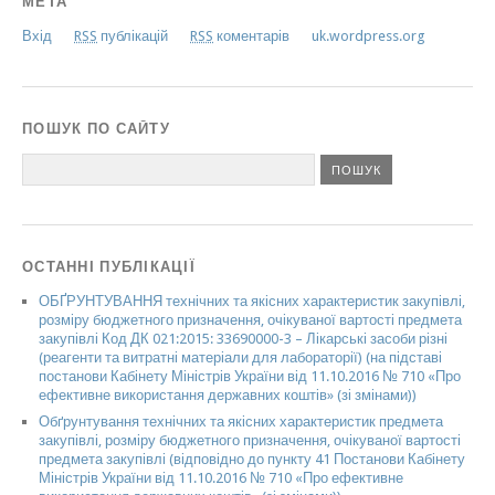
МЕТА
Вхід
RSS
публікацій
RSS
коментарів
uk.wordpress.org
ПОШУК ПО САЙТУ
ОСТАННІ ПУБЛІКАЦІЇ
ОБҐРУНТУВАННЯ технічних та якісних характеристик закупівлі,
розміру бюджетного призначення, очікуваної вартості предмета
закупівлі Код ДК 021:2015: 33690000-3 – Лікарські засоби різні
(реагенти та витратні матеріали для лабораторії) (на підставі
постанови Кабінету Міністрів України від 11.10.2016 № 710 «Про
ефективне використання державних коштів» (зі змінами))
Обґрунтування технічних та якісних характеристик предмета
закупівлі, розміру бюджетного призначення, очікуваної вартості
предмета закупівлі (відповідно до пункту 41 Постанови Кабінету
Міністрів України від 11.10.2016 № 710 «Про ефективне