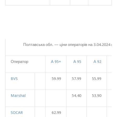
Полтавська обл. — ціни операторів на 3.04.2024
(гр
Оператор
А 95+
А 95
А 92
BVS
59.99
57.99
55.99
53
Marshal
54.40
53.90
50
SOCAR
62.99
56