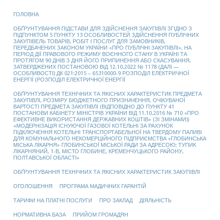
ГОЛОВНА
ОБҐРУНТУВАННЯ ПІДСТАВИ ДЛЯ ЗДІЙСНЕННЯ ЗАКУПІВЛІ ЗГІДНО З
ПІДПУНКТОМ 5 ПУНКТУ 13 ОСОБЛИВОСТЕЙ ЗДІЙСНЕННЯ ПУБЛІЧНИХ
ЗАКУПІВЕЛЬ ТОВАРІВ, РОБІТ І ПОСЛУГ ДЛЯ ЗАМОВНИКІВ,
ПЕРЕДБАЧЕНИХ ЗАКОНОМ УКРАЇНИ «ПРО ПУБЛІЧНІ ЗАКУПІВЛІ», НА
ПЕРІОД ДІЇ ПРАВОВОГО РЕЖИМУ ВОЄННОГО СТАНУ В УКРАЇНІ ТА
ПРОТЯГОМ 90 ДНІВ З ДНЯ ЙОГО ПРИПИНЕННЯ АБО СКАСУВАННЯ,
ЗАТВЕРДЖЕНИХ ПОСТАНОВОЮ ВІД 12.10.2022 № 1178 (ДАЛІ —
ОСОБЛИВОСТІ) ДК 021:2015 – 65310000-9 РОЗПОДІЛ ЕЛЕКТРИЧНОЇ
ЕНЕРГІЇ (РОЗПОДІЛ ЕЛЕКТРИЧНОЇ ЕНЕРГІЇ
ОБҐРУНТУВАННЯ ТЕХНІЧНИХ ТА ЯКІСНИХ ХАРАКТЕРИСТИК ПРЕДМЕТА
ЗАКУПІВЛІ, РОЗМІРУ БЮДЖЕТНОГО ПРИЗНАЧЕННЯ, ОЧІКУВАНОЇ
ВАРТОСТІ ПРЕДМЕТА ЗАКУПІВЛІ (ВІДПОВІДНО ДО ПУНКТУ 41
ПОСТАНОВИ КАБІНЕТУ МІНІСТРІВ УКРАЇНИ ВІД 11.10.2016 № 710 «ПРО
ЕФЕКТИВНЕ ВИКОРИСТАННЯ ДЕРЖАВНИХ КОШТІВ» (ЗІ ЗМІНАМИ))
«МОДЕРНІЗАЦІЯ ІСНУЮЧОЇ ГАЗОВОЇ КОТЕЛЬНІ ЗА РАХУНОК
ПІДКЛЮЧЕННЯ КОТЕЛЬНІ ТРАНСПОРТАБЕЛЬНОЇ НА ТВЕРДОМУ ПАЛИВІ
ДЛЯ КОМУНАЛЬНОГО НЕКОМЕРЦІЙНОГО ПІДПРИЄМСТВА «ГЛОБИНСЬКА
МІСЬКА ЛІКАРНЯ» ГЛОБИНСЬКОЇ МІСЬКОЇ РАДИ ЗА АДРЕСОЮ: ТУПИК
ЛІКАРНЯНИЙ, 1-В, МІСТО ГЛОБИНЕ, КРЕМЕНЧУЦЬКОГО РАЙОНУ,
ПОЛТАВСЬКОЇ ОБЛАСТІ»
ОБҐРУНТУВАННЯ ТЕХНІЧНИХ ТА ЯКІСНИХ ХАРАКТЕРИСТИК ЗАКУПІВЛІ
ОГОЛОШЕННЯ
ПРОГРАМА МАДИЧНИХ ГАРАНТІЙ
ТАРИФИ НА ПЛАТНІ ПОСЛУГИ
ПРО ЗАКЛАД
ДІЯЛЬНІСТЬ
НОРМАТИВНА БАЗА
ПРИЙОМ ГРОМАДЯН