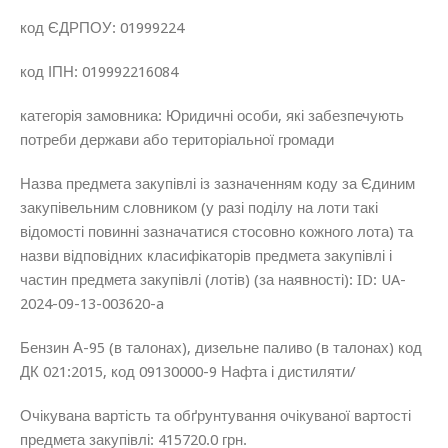
код ЄДРПОУ: 01999224
код ІПН: 019992216084
категорія замовника:
Юридичні особи, які забезпечують
потреби держави або територіальної громади
Назва предмета закупівлі із зазначенням коду за Єдиним
закупівельним словником (у разі поділу на лоти такі
відомості повинні зазначатися стосовно кожного лота) та
назви відповідних класифікаторів предмета закупівлі і
частин предмета закупівлі (лотів) (за наявності): ID: UA-
2024-09-13-003620-a
Бензин А-95 (в талонах), дизельне паливо (в талонах) код
ДК 021:2015, код 09130000-9 Нафта і дистиляти/
Очікувана вартість та обґрунтування очікуваної вартості
предмета закупівлі:
415720.0 грн.