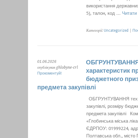
використання державних 
5), талон, код …
Читати
Категорії:
Uncategorized
|
По
ОБГРУНТУВАННЯ т
01.06.2026
опублікував ghlobyne-crl
характеристик пр
Прокоментуй!
бюджетного приз
предмета закупівлі
ОБГРУНТУВАННЯ технічн
закупівлі, розміру бюдж
предмета закупівлі Ком
«Глобинська міська ліка
ЄДРПОУ: 01999224, адре
Полтавська обл., місто 