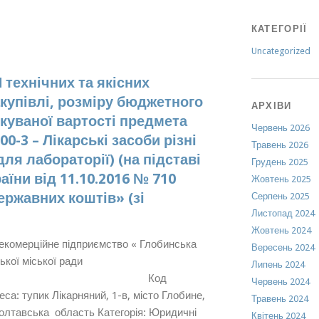
КАТЕГОРІЇ
Uncategorized
ехнічних та якісних
купівлі, розміру бюджетного
АРХІВИ
куваної вартості предмета
Червень 2026
00-3 – Лікарські засоби різні
Травень 2026
для лабораторії) (на підставі
Грудень 2025
аїни від 11.10.2016 № 710
Жовтень 2025
ржавних коштів» (зі
Серпень 2025
Листопад 2024
Жовтень 2024
екомерційне підприємство « Глобинська
Вересень 2024
Глобинської міської ради
Липень 2024
од
Червень 2024
а: тупик Лікарняний, 1-в, місто Глобине,
Травень 2024
олтавська область Категорія: Юридичні
Квітень 2024