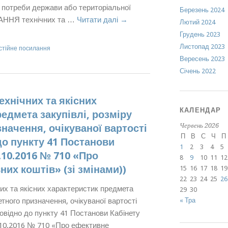
ь потреби держави або територіальної
Березень 2024
НЯ технічних та …
Читати далі
→
Лютий 2024
Грудень 2023
Листопад 2023
стійне посилання
Вересень 2023
Січень 2022
хнічних та якісних
КАЛЕНДАР
едмета закупівлі, розміру
Червень 2026
начення, очікуваної вартості
П
В
С
Ч
П
до пункту 41 Постанови
1
2
3
4
5
1.10.2016 № 710 «Про
8
9
10
11
12
их коштів» (зі змінами))
15
16
17
18
19
22
23
24
25
26
х та якісних характеристик предмета
29
30
етного призначення, очікуваної вартості
« Тра
повідно до пункту 41 Постанови Кабінету
1.10.2016 № 710 «Про ефективне