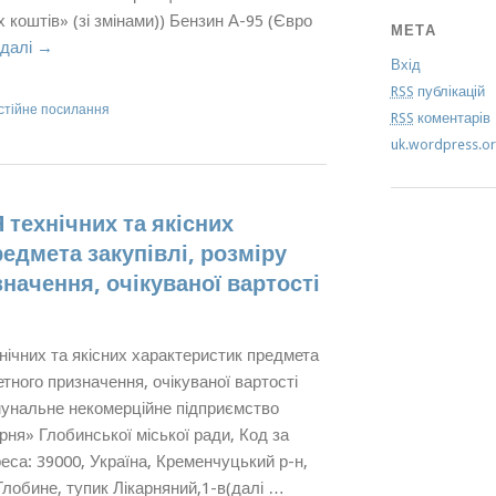
коштів» (зі змінами)) Бензин А-95 (Євро
МЕТА
 далі
→
Вхід
RSS
публікацій
стійне посилання
RSS
коментарів
uk.wordpress.o
ехнічних та якісних
едмета закупівлі, розміру
начення, очікуваної вартості
их та якісних характеристик предмета
етного призначення, очікуваної вартості
унальне некомерційне підприємство
рня» Глобинської міської ради, Код за
са: 39000, Україна, Кременчуцький р-н,
Глобине, тупик Лікарняний,1-в(далі …