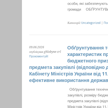
особи, які забезпечуют
громади ОБҐРУНТУВАН
Категорії:
Uncategorized
|
По
Обґрунтування те
09.06.2026
опублікував ghlobyne-crl
характеристик пр
Прокоментуй!
бюджетного приз
предмета закупівлі (відповідно 
Кабінету Міністрів України від 1
ефективне використання державн
Обґрунтування технічни
закупівлі, розміру бюдж
предмета закупівлі (від
Міністрів України від 1