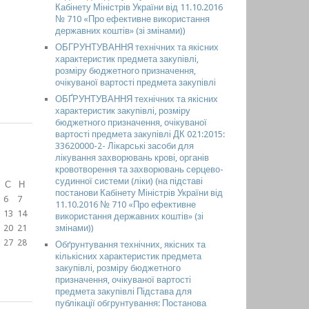
Кабінету Міністрів України від 11.10.2016
№ 710 «Про ефективне використання
державних коштів» (зі змінами))
ОБГРУНТУВАННЯ технічних та якісних
характеристик предмета закупівлі,
розміру бюджетного призначення,
очікуваної вартості предмета закупівлі
ОБҐРУНТУВАННЯ технічних та якісних
характеристик закупівлі, розміру
бюджетного призначення, очікуваної
вартості предмета закупівлі ДК 021:2015:
33620000-2- Лікарські засоби для
лікування захворювань крові, органів
кровотворення та захворювань серцево-
судинної системи (ліки) (на підставі
С
Н
постанови Кабінету Міністрів України від
6
7
11.10.2016 № 710 «Про ефективне
13
14
використання державних коштів» (зі
20
21
змінами))
27
28
Обґрунтування технічних, якісних та
кількісних характеристик предмета
закупівлі, розміру бюджетного
призначення, очікуваної вартості
предмета закупівлі Підстава для
публікації обгрунтування: Постанова