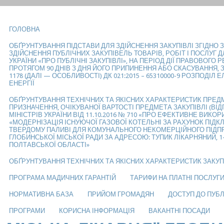
ГОЛОВНА
ОБҐРУНТУВАННЯ ПІДСТАВИ ДЛЯ ЗДІЙСНЕННЯ ЗАКУПІВЛІ ЗГІДНО 
ЗДІЙСНЕННЯ ПУБЛІЧНИХ ЗАКУПІВЕЛЬ ТОВАРІВ, РОБІТ І ПОСЛУГ
УКРАЇНИ «ПРО ПУБЛІЧНІ ЗАКУПІВЛІ», НА ПЕРІОД ДІЇ ПРАВОВОГО 
ПРОТЯГОМ 90 ДНІВ З ДНЯ ЙОГО ПРИПИНЕННЯ АБО СКАСУВАННЯ, 
1178 (ДАЛІ — ОСОБЛИВОСТІ) ДК 021:2015 – 65310000-9 РОЗПОДІЛ
ЕНЕРГІЇ
ОБҐРУНТУВАННЯ ТЕХНІЧНИХ ТА ЯКІСНИХ ХАРАКТЕРИСТИК ПРЕД
ПРИЗНАЧЕННЯ, ОЧІКУВАНОЇ ВАРТОСТІ ПРЕДМЕТА ЗАКУПІВЛІ (ВІД
МІНІСТРІВ УКРАЇНИ ВІД 11.10.2016 № 710 «ПРО ЕФЕКТИВНЕ ВИКО
«МОДЕРНІЗАЦІЯ ІСНУЮЧОЇ ГАЗОВОЇ КОТЕЛЬНІ ЗА РАХУНОК ПІД
ТВЕРДОМУ ПАЛИВІ ДЛЯ КОМУНАЛЬНОГО НЕКОМЕРЦІЙНОГО ПІДПР
ГЛОБИНСЬКОЇ МІСЬКОЇ РАДИ ЗА АДРЕСОЮ: ТУПИК ЛІКАРНЯНИЙ, 1
ПОЛТАВСЬКОЇ ОБЛАСТІ»
ОБҐРУНТУВАННЯ ТЕХНІЧНИХ ТА ЯКІСНИХ ХАРАКТЕРИСТИК ЗАКУП
ПРОГРАМА МАДИЧНИХ ГАРАНТІЙ
ТАРИФИ НА ПЛАТНІ ПОСЛУГ
НОРМАТИВНА БАЗА
ПРИЙОМ ГРОМАДЯН
ДОСТУП ДО ПУБЛ
ПРОГРАМИ
КОРИСНА ІНФОРМАЦІЯ
ВАКАНТНІ ПОСАДИ