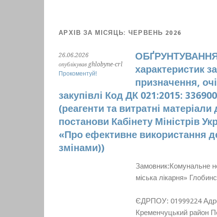
АРХІВ ЗА МІСЯЦЬ:
ЧЕРВЕНЬ 2026
ОБҐРУНТУВАННЯ т
26.06.2026
опублікував ghlobyne-crl
характеристик за
Прокоментуй!
призначення, очі
закупівлі Код ДК 021:2015: 336900
(реагенти та витратні матеріали 
постанови Кабінету Міністрів Укр
«Про ефективне використання де
змінами))
Замовник:Комунальне н
міська лікарня» 
К
ЄДРПОУ: 01999224 Адрес
Кременчуцький район П