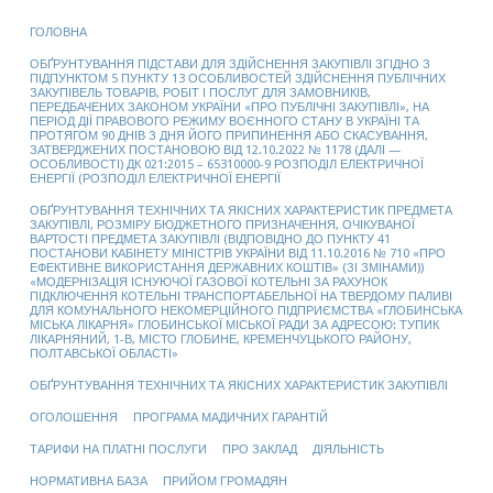
ГОЛОВНА
ОБҐРУНТУВАННЯ ПІДСТАВИ ДЛЯ ЗДІЙСНЕННЯ ЗАКУПІВЛІ ЗГІДНО З
ПІДПУНКТОМ 5 ПУНКТУ 13 ОСОБЛИВОСТЕЙ ЗДІЙСНЕННЯ ПУБЛІЧНИХ
ЗАКУПІВЕЛЬ ТОВАРІВ, РОБІТ І ПОСЛУГ ДЛЯ ЗАМОВНИКІВ,
ПЕРЕДБАЧЕНИХ ЗАКОНОМ УКРАЇНИ «ПРО ПУБЛІЧНІ ЗАКУПІВЛІ», НА
ПЕРІОД ДІЇ ПРАВОВОГО РЕЖИМУ ВОЄННОГО СТАНУ В УКРАЇНІ ТА
ПРОТЯГОМ 90 ДНІВ З ДНЯ ЙОГО ПРИПИНЕННЯ АБО СКАСУВАННЯ,
ЗАТВЕРДЖЕНИХ ПОСТАНОВОЮ ВІД 12.10.2022 № 1178 (ДАЛІ —
ОСОБЛИВОСТІ) ДК 021:2015 – 65310000-9 РОЗПОДІЛ ЕЛЕКТРИЧНОЇ
ЕНЕРГІЇ (РОЗПОДІЛ ЕЛЕКТРИЧНОЇ ЕНЕРГІЇ
ОБҐРУНТУВАННЯ ТЕХНІЧНИХ ТА ЯКІСНИХ ХАРАКТЕРИСТИК ПРЕДМЕТА
ЗАКУПІВЛІ, РОЗМІРУ БЮДЖЕТНОГО ПРИЗНАЧЕННЯ, ОЧІКУВАНОЇ
ВАРТОСТІ ПРЕДМЕТА ЗАКУПІВЛІ (ВІДПОВІДНО ДО ПУНКТУ 41
ПОСТАНОВИ КАБІНЕТУ МІНІСТРІВ УКРАЇНИ ВІД 11.10.2016 № 710 «ПРО
ЕФЕКТИВНЕ ВИКОРИСТАННЯ ДЕРЖАВНИХ КОШТІВ» (ЗІ ЗМІНАМИ))
«МОДЕРНІЗАЦІЯ ІСНУЮЧОЇ ГАЗОВОЇ КОТЕЛЬНІ ЗА РАХУНОК
ПІДКЛЮЧЕННЯ КОТЕЛЬНІ ТРАНСПОРТАБЕЛЬНОЇ НА ТВЕРДОМУ ПАЛИВІ
ДЛЯ КОМУНАЛЬНОГО НЕКОМЕРЦІЙНОГО ПІДПРИЄМСТВА «ГЛОБИНСЬКА
МІСЬКА ЛІКАРНЯ» ГЛОБИНСЬКОЇ МІСЬКОЇ РАДИ ЗА АДРЕСОЮ: ТУПИК
ЛІКАРНЯНИЙ, 1-В, МІСТО ГЛОБИНЕ, КРЕМЕНЧУЦЬКОГО РАЙОНУ,
ПОЛТАВСЬКОЇ ОБЛАСТІ»
ОБҐРУНТУВАННЯ ТЕХНІЧНИХ ТА ЯКІСНИХ ХАРАКТЕРИСТИК ЗАКУПІВЛІ
ОГОЛОШЕННЯ
ПРОГРАМА МАДИЧНИХ ГАРАНТІЙ
ТАРИФИ НА ПЛАТНІ ПОСЛУГИ
ПРО ЗАКЛАД
ДІЯЛЬНІСТЬ
НОРМАТИВНА БАЗА
ПРИЙОМ ГРОМАДЯН