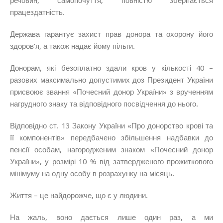
речовин, самопочуття, повністю зберігається
працездатність.
Держава гарантує захист прав донора та охорону його
здоров’я, а також надає йому пільги.
Донорам, які безоплатно здали кров у кількості 40 –
разових максимально допустимих доз Президент України
присвоює звання «Почесний донор України» з врученням
нагрудного знаку та відповідного посвідчення до нього.
Відповідно ст. 13 Закону України «Про донорство крові та
її компонентів» передбачено збільшення надбавки до
пенсії особам, нагородженим знаком «Почесний донор
України», у розмірі 10 % від затвердженого прожиткового
мінімуму на одну особу в розрахунку на місяць.
Життя – це найдорожче, що є у людини.
На жаль, воно дається лише один раз, а ми