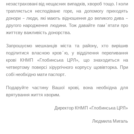
незастраховані від нещасних випадків, хвороб тощо. І коли
трапляється несподіване горе, на допомогу приходять
донори – люди, які мають відношення до великого дива –
другого народження людини. Тож давайте пам´ятати про
життєву важливість донорства.
Запрошуємо мешканців міста та району, хто вирішив
поділитися власною кров´ю, у відділення переливання
крові КНМП «Глобинська ЦРЛ», що знаходиться на
четвертому поверсі хірургічного корпусу щовівторка. При
собі необхідно мати паспорт.
Подаруйте частину Вашої крові, вона необхідна для
врятування життя хворим.
Директор КНМП «Глобинська ЦРЛ»
Людмила Мигаль