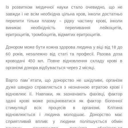
Із розвитком медичної науки стало очевидно, що не
завжди і не всім необхідна цільна кров, інколи достатньо
перелити тільки плазму – рідку частину крові, інколи
виникає необхідність переливання лейкоцитів,
еритроцитів, тромбоцитів, відмитих еритроцитів.
Донором може бути кожна здорова людина у віці від 18 до
60 років, незалежно від статі та професії. Разова доза
кроводачі 450 мл. Повне відновлення складу крові в
організмі донора відбувається через 2 місяці.
Варто пам´ятати, що донорство не шкідливе, організм
дуже швидко справляється з незначною втратою крові і
відновлює її. Навпаки, як зазначають фахівці, фактор
здачі крові може розцінюватися як фактор біогенної
стимуляції всіх процесів в організмі. Клітина
відновлюється і людина молодшає. Донорство має
сприятливий вплив: у людини поліпшується обмін