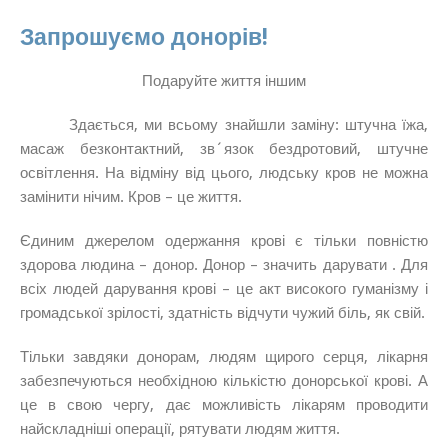
Запрошуємо донорів!
Подаруйте життя іншим
Здається, ми всьому знайшли заміну: штучна їжа,
масаж безконтактний, зв´язок бездротовий, штучне
освітлення. На відміну від цього, людську кров не можна
замінити нічим. Кров – це життя.
Єдиним джерелом одержання крові є тільки повністю
здорова людина – донор. Донор – значить дарувати . Для
всіх людей дарування крові – це акт високого гуманізму і
громадської зрілості, здатність відчути чужий біль, як свій.
Тільки завдяки донорам, людям щирого серця, лікарня
забезпечуються необхідною кількістю донорської крові. А
це в свою чергу, дає можливість лікарям проводити
найскладніші операції, рятувати людям життя.