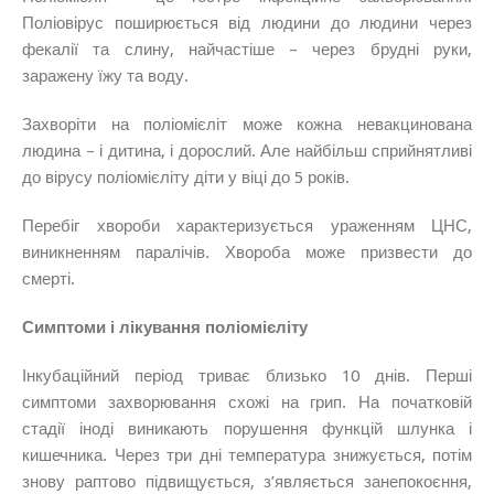
Поліовірус поширюється від людини до людини через
фекалії та слину, найчастіше – через брудні руки,
заражену їжу та воду.
Захворіти на поліомієліт може кожна невакцинована
людина – і дитина, і дорослий. Але найбільш сприйнятливі
до вірусу поліомієліту діти у віці до 5 років.
Перебіг хвороби характеризується ураженням ЦНС,
виникненням паралічів. Хвороба може призвести до
смерті.
Симптоми і лікування поліомієліту
Інкубаційний період триває близько 10 днів. Перші
симптоми захворювання схожі на грип. На початковій
стадії іноді виникають порушення функцій шлунка і
кишечника. Через три дні температура знижується, потім
знову раптово підвищується, з’являється занепокоєння,