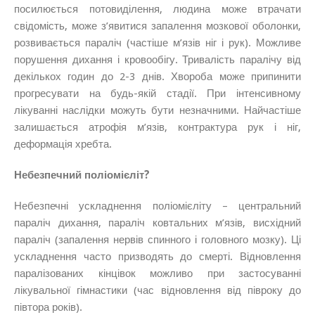
посилюється потовиділення, людина може втрачати
свідомість, може з’явитися запалення мозкової оболонки,
розвивається параліч (частіше м’язів ніг і рук). Можливе
порушення дихання і кровообігу. Тривалість паралічу від
декількох годин до 2-3 днів. Хвороба може припинити
прогресувати на будь-якій стадії. При інтенсивному
лікуванні наслідки можуть бути незначними. Найчастіше
залишається атрофія м’язів, контрактура рук і ніг,
деформація хребта.
Небезпечний поліомієліт?
Небезпечні ускладнення поліомієліту – центральний
параліч дихання, параліч ковтальних м’язів, висхідний
параліч (запалення нервів спинного і головного мозку). Ці
ускладнення часто призводять до смерті. Відновлення
паралізованих кінцівок можливо при застосуванні
лікувальної гімнастики (час відновлення від півроку до
півтора років).