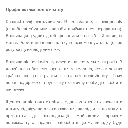
Профілактика поліомієліту
Кращий профілактичний засіб поліомієліту – вакцинація
(ослаблені збудники хвороби приймаються перорально).
Вакцинація грудних дітей проводиться на 4,5 і 18 місяці їх
життя. Робити щеплення влітку не рекомендується, це час
року вакцина іноді «не діє».
Вакцина від поліомієліту ефективна протягом 5-10 років. В
даний час небезпека зараження мінімальна, хоча в деяких
країнах ще реєструються спалахи поліомієліту. Тому
перед подорожжю в будь-яку екзотичну необхідно зробити
щеплення.
Щеплення від поліомієліту – єдина можливість захистити
дитину від вірусного захворювання, наслідки якого можуть
призвести до інвалідизації. Найважчим проявом
поліомієліту є параліч – хвороба в цьому випадку буде