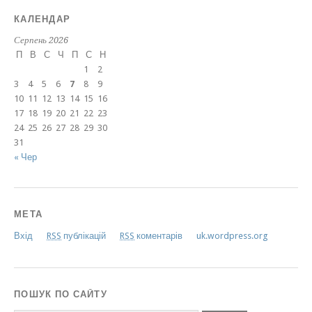
КАЛЕНДАР
Серпень 2026
П
В
С
Ч
П
С
Н
1
2
3
4
5
6
7
8
9
10
11
12
13
14
15
16
17
18
19
20
21
22
23
24
25
26
27
28
29
30
31
« Чер
МЕТА
Вхід
RSS
публікацій
RSS
коментарів
uk.wordpress.org
ПОШУК ПО САЙТУ