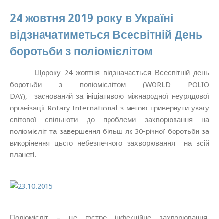
24 жовтня 2019 року в Україні
відзначатиметься Всесвітній День
боротьби з поліомієлітом
Щороку 24 жовтня відзначається Всесвітній день
боротьби з поліомієлітом (WORLD POLIO
DAY), заснований за ініціативою міжнародної неурядової
організації Rotary International з метою привернути увагу
світової спільноти до проблеми захворювання на
поліомієліт та завершення більш як 30-річної боротьби за
викорінення цього небезпечного захворювання на всій
планеті.
Поліомієліт – це гостре інфекційне захворювання.