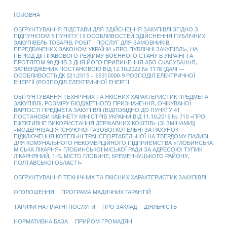
ГОЛОВНА
ОБҐРУНТУВАННЯ ПІДСТАВИ ДЛЯ ЗДІЙСНЕННЯ ЗАКУПІВЛІ ЗГІДНО З
ПІДПУНКТОМ 5 ПУНКТУ 13 ОСОБЛИВОСТЕЙ ЗДІЙСНЕННЯ ПУБЛІЧНИХ
ЗАКУПІВЕЛЬ ТОВАРІВ, РОБІТ І ПОСЛУГ ДЛЯ ЗАМОВНИКІВ,
ПЕРЕДБАЧЕНИХ ЗАКОНОМ УКРАЇНИ «ПРО ПУБЛІЧНІ ЗАКУПІВЛІ», НА
ПЕРІОД ДІЇ ПРАВОВОГО РЕЖИМУ ВОЄННОГО СТАНУ В УКРАЇНІ ТА
ПРОТЯГОМ 90 ДНІВ З ДНЯ ЙОГО ПРИПИНЕННЯ АБО СКАСУВАННЯ,
ЗАТВЕРДЖЕНИХ ПОСТАНОВОЮ ВІД 12.10.2022 № 1178 (ДАЛІ —
ОСОБЛИВОСТІ) ДК 021:2015 – 65310000-9 РОЗПОДІЛ ЕЛЕКТРИЧНОЇ
ЕНЕРГІЇ (РОЗПОДІЛ ЕЛЕКТРИЧНОЇ ЕНЕРГІЇ
ОБҐРУНТУВАННЯ ТЕХНІЧНИХ ТА ЯКІСНИХ ХАРАКТЕРИСТИК ПРЕДМЕТА
ЗАКУПІВЛІ, РОЗМІРУ БЮДЖЕТНОГО ПРИЗНАЧЕННЯ, ОЧІКУВАНОЇ
ВАРТОСТІ ПРЕДМЕТА ЗАКУПІВЛІ (ВІДПОВІДНО ДО ПУНКТУ 41
ПОСТАНОВИ КАБІНЕТУ МІНІСТРІВ УКРАЇНИ ВІД 11.10.2016 № 710 «ПРО
ЕФЕКТИВНЕ ВИКОРИСТАННЯ ДЕРЖАВНИХ КОШТІВ» (ЗІ ЗМІНАМИ))
«МОДЕРНІЗАЦІЯ ІСНУЮЧОЇ ГАЗОВОЇ КОТЕЛЬНІ ЗА РАХУНОК
ПІДКЛЮЧЕННЯ КОТЕЛЬНІ ТРАНСПОРТАБЕЛЬНОЇ НА ТВЕРДОМУ ПАЛИВІ
ДЛЯ КОМУНАЛЬНОГО НЕКОМЕРЦІЙНОГО ПІДПРИЄМСТВА «ГЛОБИНСЬКА
МІСЬКА ЛІКАРНЯ» ГЛОБИНСЬКОЇ МІСЬКОЇ РАДИ ЗА АДРЕСОЮ: ТУПИК
ЛІКАРНЯНИЙ, 1-В, МІСТО ГЛОБИНЕ, КРЕМЕНЧУЦЬКОГО РАЙОНУ,
ПОЛТАВСЬКОЇ ОБЛАСТІ»
ОБҐРУНТУВАННЯ ТЕХНІЧНИХ ТА ЯКІСНИХ ХАРАКТЕРИСТИК ЗАКУПІВЛІ
ОГОЛОШЕННЯ
ПРОГРАМА МАДИЧНИХ ГАРАНТІЙ
ТАРИФИ НА ПЛАТНІ ПОСЛУГИ
ПРО ЗАКЛАД
ДІЯЛЬНІСТЬ
НОРМАТИВНА БАЗА
ПРИЙОМ ГРОМАДЯН