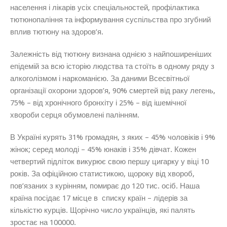
населення і лікарів усіх спеціальностей, профілактика
тютюнопаління та інформування суспільства про згубний
вплив тютюну на здоров’я.
Залежність від тютюну визнана однією з найпоширеніших
епідемій за всю історію людства та стоїть в одному ряду з
алкоголізмом і наркоманією. За даними Всесвітньої
організації охорони здоров’я, 90% смертей від раку легень,
75% – від хронічного бронхіту і 25% – від ішемічної
хвороби серця обумовлені палінням.
В Україні курять 31% громадян, з яких – 45% чоловіків і 9%
жінок; серед молоді – 45% юнаків і 35% дівчат. Кожен
четвертий підліток викурює свою першу цигарку у віці 10
років. За офіційною статистикою, щороку від хвороб,
пов’язаних з курінням, помирає до 120 тис. осіб. Наша
країна посідає 17 місце в списку країн – лідерів за
кількістю курців. Щорічно число українців, які палять
зростає на 100000.