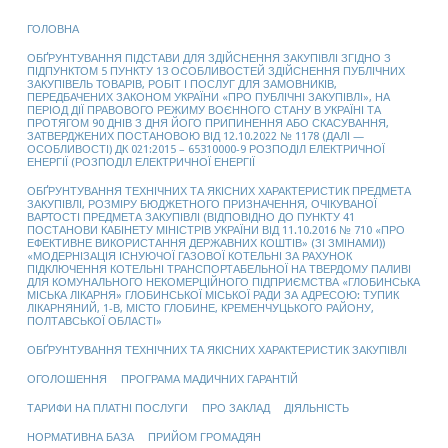
ГОЛОВНА
ОБҐРУНТУВАННЯ ПІДСТАВИ ДЛЯ ЗДІЙСНЕННЯ ЗАКУПІВЛІ ЗГІДНО З
ПІДПУНКТОМ 5 ПУНКТУ 13 ОСОБЛИВОСТЕЙ ЗДІЙСНЕННЯ ПУБЛІЧНИХ
ЗАКУПІВЕЛЬ ТОВАРІВ, РОБІТ І ПОСЛУГ ДЛЯ ЗАМОВНИКІВ,
ПЕРЕДБАЧЕНИХ ЗАКОНОМ УКРАЇНИ «ПРО ПУБЛІЧНІ ЗАКУПІВЛІ», НА
ПЕРІОД ДІЇ ПРАВОВОГО РЕЖИМУ ВОЄННОГО СТАНУ В УКРАЇНІ ТА
ПРОТЯГОМ 90 ДНІВ З ДНЯ ЙОГО ПРИПИНЕННЯ АБО СКАСУВАННЯ,
ЗАТВЕРДЖЕНИХ ПОСТАНОВОЮ ВІД 12.10.2022 № 1178 (ДАЛІ —
ОСОБЛИВОСТІ) ДК 021:2015 – 65310000-9 РОЗПОДІЛ ЕЛЕКТРИЧНОЇ
ЕНЕРГІЇ (РОЗПОДІЛ ЕЛЕКТРИЧНОЇ ЕНЕРГІЇ
ОБҐРУНТУВАННЯ ТЕХНІЧНИХ ТА ЯКІСНИХ ХАРАКТЕРИСТИК ПРЕДМЕТА
ЗАКУПІВЛІ, РОЗМІРУ БЮДЖЕТНОГО ПРИЗНАЧЕННЯ, ОЧІКУВАНОЇ
ВАРТОСТІ ПРЕДМЕТА ЗАКУПІВЛІ (ВІДПОВІДНО ДО ПУНКТУ 41
ПОСТАНОВИ КАБІНЕТУ МІНІСТРІВ УКРАЇНИ ВІД 11.10.2016 № 710 «ПРО
ЕФЕКТИВНЕ ВИКОРИСТАННЯ ДЕРЖАВНИХ КОШТІВ» (ЗІ ЗМІНАМИ))
«МОДЕРНІЗАЦІЯ ІСНУЮЧОЇ ГАЗОВОЇ КОТЕЛЬНІ ЗА РАХУНОК
ПІДКЛЮЧЕННЯ КОТЕЛЬНІ ТРАНСПОРТАБЕЛЬНОЇ НА ТВЕРДОМУ ПАЛИВІ
ДЛЯ КОМУНАЛЬНОГО НЕКОМЕРЦІЙНОГО ПІДПРИЄМСТВА «ГЛОБИНСЬКА
МІСЬКА ЛІКАРНЯ» ГЛОБИНСЬКОЇ МІСЬКОЇ РАДИ ЗА АДРЕСОЮ: ТУПИК
ЛІКАРНЯНИЙ, 1-В, МІСТО ГЛОБИНЕ, КРЕМЕНЧУЦЬКОГО РАЙОНУ,
ПОЛТАВСЬКОЇ ОБЛАСТІ»
ОБҐРУНТУВАННЯ ТЕХНІЧНИХ ТА ЯКІСНИХ ХАРАКТЕРИСТИК ЗАКУПІВЛІ
ОГОЛОШЕННЯ
ПРОГРАМА МАДИЧНИХ ГАРАНТІЙ
ТАРИФИ НА ПЛАТНІ ПОСЛУГИ
ПРО ЗАКЛАД
ДІЯЛЬНІСТЬ
НОРМАТИВНА БАЗА
ПРИЙОМ ГРОМАДЯН