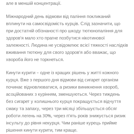
але в меншій концентрації.
Міжнародний день відмови від паління покликаний
вплинути на самосвідомість курців. Слід зазначити, що
при достатній обізнаності про шкоду тютюнопаління для
здоров’я мало хто прагне позбутися нікотинової
залежності. Людина не усвідомлює всієї тяжкості наслідків
вживання тютюну для свого здоров’я або вважає, що
хвороба його не торкнеться.
Кинути курити – одне із кращих рішень у житті кожного
курця. Вже з першого дня відмови від сигарет організм
починає відновлюватися, а ризики виникнення хвороб,
асоційованих з курінням, зменшуються. Через тиждень
без сигарет у колишнього курця покращується відчуття
смаку та запаху, через три місяці збільшується обсяг
роботи легень на 30%, через п’ять років знижується ризик
інсульту до рівня некурця. Чим раніше курець прийме
рішення кинути курити, тим краще.