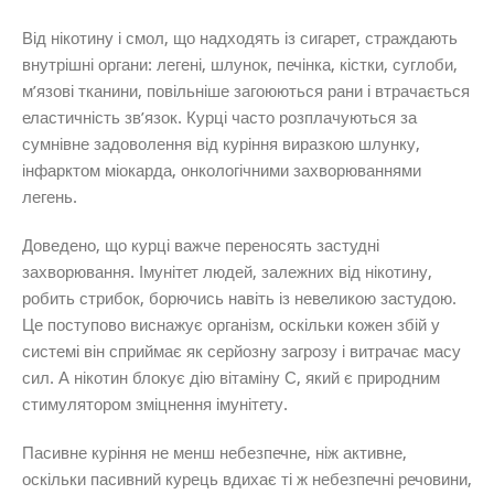
Від нікотину і смол, що надходять із сигарет, страждають
внутрішні органи: легені, шлунок, печінка, кістки, суглоби,
м’язові тканини, повільніше загоюються рани і втрачається
еластичність зв’язок. Курці часто розплачуються за
сумнівне задоволення від куріння виразкою шлунку,
інфарктом міокарда, онкологічними захворюваннями
легень.
Доведено, що курці важче переносять застудні
захворювання. Імунітет людей, залежних від нікотину,
робить стрибок, борючись навіть із невеликою застудою.
Це поступово виснажує організм, оскільки кожен збій у
системі він сприймає як серйозну загрозу і витрачає масу
сил. А нікотин блокує дію вітаміну С, який є природним
стимулятором зміцнення імунітету.
Пасивне куріння не менш небезпечне, ніж активне,
оскільки пасивний курець вдихає ті ж небезпечні речовини,