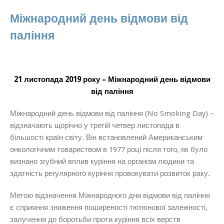
Міжнародний день відмови від
паління
21 листопада 2019 року – Міжнародний день відмови
від паління
Міжнародний день відмови від паління (No Smoking Day) –
відзначають щорічно у третій четвер листопада в
більшості країн світу. Він встановлений Американським
онкологічним товариством в 1977 році після того, як було
визнано згубний вплив куріння на організм людини та
здатність регулярного куріння провокувати розвиток раку.
Метою відзначення Міжнародного дня відмови від паління
є сприяння зниження поширеності тютюнової залежності,
залучення до боротьби проти куріння всіх верств