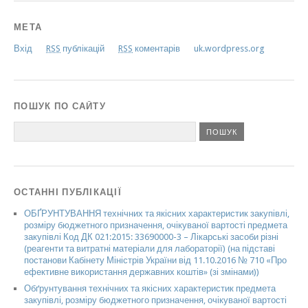
МЕТА
Вхід
RSS
публікацій
RSS
коментарів
uk.wordpress.org
ПОШУК ПО САЙТУ
ОСТАННІ ПУБЛІКАЦІЇ
ОБҐРУНТУВАННЯ технічних та якісних характеристик закупівлі,
розміру бюджетного призначення, очікуваної вартості предмета
закупівлі Код ДК 021:2015: 33690000-3 – Лікарські засоби різні
(реагенти та витратні матеріали для лабораторії) (на підставі
постанови Кабінету Міністрів України від 11.10.2016 № 710 «Про
ефективне використання державних коштів» (зі змінами))
Обґрунтування технічних та якісних характеристик предмета
закупівлі, розміру бюджетного призначення, очікуваної вартості