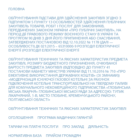
ГОЛОВНА
ОБҐРУНТУВАННЯ ПІДСТАВИ ДЛЯ ЗДІЙСНЕННЯ ЗАКУПІВЛІ ЗГІДНО З
ПІДПУНКТОМ 5 ПУНКТУ 13 ОСОБЛИВОСТЕЙ ЗДІЙСНЕННЯ ПУБЛІЧНИХ
ЗАКУПІВЕЛЬ ТОВАРІВ, РОБІТ І ПОСЛУГ ДЛЯ ЗАМОВНИКІВ,
ПЕРЕДБАЧЕНИХ ЗАКОНОМ УКРАЇНИ «ПРО ПУБЛІЧНІ ЗАКУПІВЛІ», НА
ПЕРІОД ДІЇ ПРАВОВОГО РЕЖИМУ ВОЄННОГО СТАНУ В УКРАЇНІ ТА
ПРОТЯГОМ 90 ДНІВ З ДНЯ ЙОГО ПРИПИНЕННЯ АБО СКАСУВАННЯ,
ЗАТВЕРДЖЕНИХ ПОСТАНОВОЮ ВІД 12.10.2022 № 1178 (ДАЛІ —
ОСОБЛИВОСТІ) ДК 021:2015 – 65310000-9 РОЗПОДІЛ ЕЛЕКТРИЧНОЇ
ЕНЕРГІЇ (РОЗПОДІЛ ЕЛЕКТРИЧНОЇ ЕНЕРГІЇ
ОБҐРУНТУВАННЯ ТЕХНІЧНИХ ТА ЯКІСНИХ ХАРАКТЕРИСТИК ПРЕДМЕТА
ЗАКУПІВЛІ, РОЗМІРУ БЮДЖЕТНОГО ПРИЗНАЧЕННЯ, ОЧІКУВАНОЇ
ВАРТОСТІ ПРЕДМЕТА ЗАКУПІВЛІ (ВІДПОВІДНО ДО ПУНКТУ 41
ПОСТАНОВИ КАБІНЕТУ МІНІСТРІВ УКРАЇНИ ВІД 11.10.2016 № 710 «ПРО
ЕФЕКТИВНЕ ВИКОРИСТАННЯ ДЕРЖАВНИХ КОШТІВ» (ЗІ ЗМІНАМИ))
«МОДЕРНІЗАЦІЯ ІСНУЮЧОЇ ГАЗОВОЇ КОТЕЛЬНІ ЗА РАХУНОК
ПІДКЛЮЧЕННЯ КОТЕЛЬНІ ТРАНСПОРТАБЕЛЬНОЇ НА ТВЕРДОМУ ПАЛИВІ
ДЛЯ КОМУНАЛЬНОГО НЕКОМЕРЦІЙНОГО ПІДПРИЄМСТВА «ГЛОБИНСЬКА
МІСЬКА ЛІКАРНЯ» ГЛОБИНСЬКОЇ МІСЬКОЇ РАДИ ЗА АДРЕСОЮ: ТУПИК
ЛІКАРНЯНИЙ, 1-В, МІСТО ГЛОБИНЕ, КРЕМЕНЧУЦЬКОГО РАЙОНУ,
ПОЛТАВСЬКОЇ ОБЛАСТІ»
ОБҐРУНТУВАННЯ ТЕХНІЧНИХ ТА ЯКІСНИХ ХАРАКТЕРИСТИК ЗАКУПІВЛІ
ОГОЛОШЕННЯ
ПРОГРАМА МАДИЧНИХ ГАРАНТІЙ
ТАРИФИ НА ПЛАТНІ ПОСЛУГИ
ПРО ЗАКЛАД
ДІЯЛЬНІСТЬ
НОРМАТИВНА БАЗА
ПРИЙОМ ГРОМАДЯН